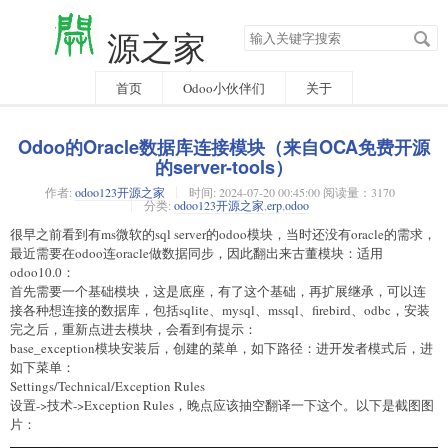
搜
源之家
索
关
键
字
首页
Odoo小伙伴们
关于
Odoo的Oracle数据库连接模块（来自OCA免费开源
的server-tools）
作者:
odoo123开源之家
时间:
2024-07-20 00:45:00 阅读量：3170
分类:
odoo123开源之家
,
erp
,
odoo
很早之前看到有ms微软的sql server的odoo模块，当时还没有oracle的需求，
最近需要在odoo连oracle做数据同步，因此翻出来古董模块：适用
odoo10.0：
首先需要一个基础模块，这是底座，有了这个基础，再扩展继承，可以连
接各种想连接的数据库，包括sqlite、mysql、mssql、firebird、odbc，安装
完之后，重新点进去模块，会看到有提示：
base_exception模块安装后，创建的菜单，如下路径：进开发者模式后，进
如下菜单：
Settings/Technical/Exception Rules
设置->技术->Exception Rules，晚点应该抽空翻译一下这个。以下是截图图
片：