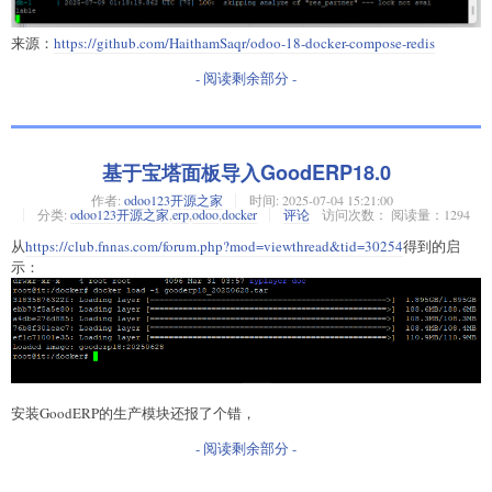
来源：
https://github.com/HaithamSaqr/odoo-18-docker-compose-redis
- 阅读剩余部分 -
基于宝塔面板导入GoodERP18.0
作者:
odoo123开源之家
时间:
2025-07-04 15:21:00
分类:
odoo123开源之家
,
erp
,
odoo
,
docker
评论
访问次数： 阅读量：1294
从
https://club.fnnas.com/forum.php?mod=viewthread&tid=30254
得到的启
示：
安装GoodERP的生产模块还报了个错，
- 阅读剩余部分 -