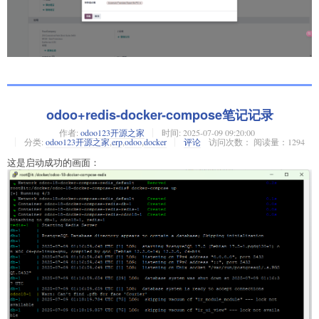
odoo+redis-docker-compose笔记记录
作者:
odoo123开源之家
时间:
2025-07-09 09:20:00
分类:
odoo123开源之家
,
erp
,
odoo
,
docker
评论
访问次数： 阅读量：1294
这是启动成功的画面：