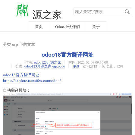
搜
源之家
索
关
键
字
首页
Odoo小伙伴们
关于
分类 erp 下的文章
odoo18官方翻译网址
作者:
odoo123开源之家
时间:
2025-07-09 09:36:00
分类:
odoo123开源之家
,
erp
,
odoo
评论
访问次数： 阅读量：1291
odoo18官方翻译网址
https://explore.transifex.com/odoo/
自动翻译模块：