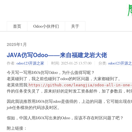
首页
Odoo小伙伴们
关于
2025年1月
JAVA仿写Odoo——来自福建龙岩大佬
作者:
odoo123开源之家
时间:
2025-01-25 13:57:00
分类:
odoo123开源
今天写一写用JAVA仿写Odoo，为什么值得写呢？
老莫碰到了，我之前也碰到了odoo的时区问题，大家都碰到了。
老莫依照我
https://github.com/leangjia/odoo-all-in-one
件的任务变失灵了，原来好好的定时发工资条邮件，加了参数后，时
因此我说推荐用JAVA仿写odoo是值得的，上边的问题，它可能出现在
job任务模块的代码涉及时区。
假如，中国人用JAVA写出来的Odoo，应该不存在时区问题了吧？
附上链接：