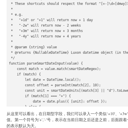
 * These shortcuts should respect the format ^[+-]\d+[dmwy]?
 *

 * e.g.

 *   "+1d" or "+1" will return now + 1 day

 *   "-2w" will return now - 2 weeks

 *   "+3m" will return now + 3 months

 *   "-4y" will return now + 4 years

 *

 * @param {string} value

 * @returns {NullableDateTime} Luxon datetime object (in the
 */

function parseSmartDateInput(value) {

    const match = value.match(smartDateRegex);

    if (match) {

        let date = DateTime.local();

        const offset = parseInt(match[2], 10);

        const unit = smartDateUnits[(match[3] || "d").toLowe
        if (match[1] === "+") {

            date = date.plus({ [unit]: offset });

        } else {

            date = date.minus({ [unit]: offset });

从这里可以看出，在日期型字段，我们可以录入一个类似‘+10'、'+3w'、
        }

值。第一个符号为'+','-'号，表示在当前日期之后还是之前，后面跟着
        return date;

的表示默认为天。