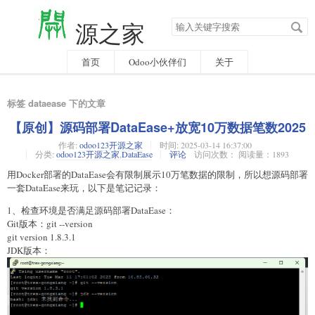
搜
源之家
索
关
键
字
首页
Odoo小伙伴们
关于
标签 dataease 下的文章
【原创】源码部署DataEase+放宽10万数据笔数2025
作者:
odoo123开源之家
时间:
2025-03-14 16:37:00
分类:
odoo123开源之家
,
DataEase
评论
访问次数： 阅读量：1893
用Docker部署的DataEase会有限制展示10万笔数据的限制，所以想源码部署
一套DataEase来玩，以下是笔记记录：
1、检查环境是否满足源码部署DataEase：
Git版本：git --version
git version 1.8.3.1
JDK版本：