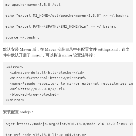
mv apache-maven-3.8.8 /opt

echo "export M2_HOME=/opt/apache-maven-3.8.8" >> ~/.bashrc

echo "export PATH=\$PATH:\$M2_HOME/bin" >> ~/.bashrc

默认安装 Maven 后，在 Maven 安装目录中有配置文件 settings.xml，该文
件中默认开启了 mirror，可以将该 mirror 设置注释掉：
<mirror>

  <id>maven-default-http-blocker</id>

  <mirrorOf>external:http:*</mirrorOf>

  <name>Pseudo repository to mirror external repositories init
  <url>http://0.0.0.0/</url>

  <blocked>true</blocked>

安装配置 nodejs：
wget https://nodejs.org/dist/v16.13.0/node-v16.13.0-linux-x64
tar xvf node-v16.13.0-linux-x64.tar.xz
