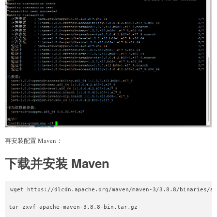
再安装配置 Maven：
下载并安装 Maven
wget https://dlcdn.apache.org/maven/maven-3/3.8.8/binaries/ap
tar zxvf apache-maven-3.8.8-bin.tar.gz
