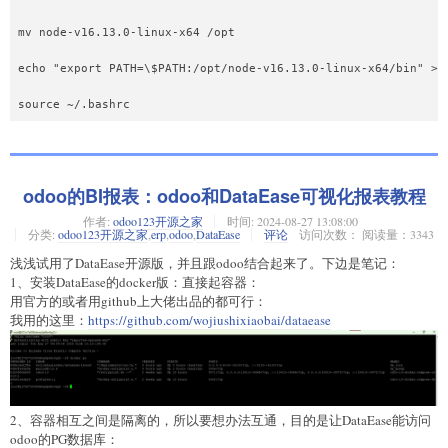
mv node-v16.13.0-linux-x64 /opt

echo "export PATH=\$PATH:/opt/node-v16.13.0-linux-x64/bin" >> 
odoo的BI报表：odoo和DataEase可视化报表教程
作者:
odoo123开源之家
时间:
2024-08-27 13:08:00
分类:
odoo123开源之家
,
erp
,
odoo
,
DataEase
评论
访问次数： 阅读量：3343
浅浅试用了DataEase开源版，并且跟odoo结合起来了。下边是笔记：
1、安装DataEase的docker版：直接起容器：
用官方的或者用github上大佬出品的都可行：
我用的这里：
https://github.com/wojiushixiaobai/dataease
2、容器相互之间是隔离的，所以要想办法互通，目的是让DataEase能访问
odoo的PG数据库：